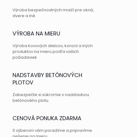
Výroba bezpečnostných mreží pre okná,
dvere a iné.
VÝROBA NA MIERU
Výroba kovových dielcov, konzol a iných
produktov na mieru podľa vašich
požiadaviek
NADSTAVBY BETÓNOVÝCH
PLOTOV
Zabezpečte si súkromie s nadstavbou
betónového plotu.
CENOVÁ PONUKA ZDARMA
S výberom vám poradíme a pripravíme
riešenie na mieru.