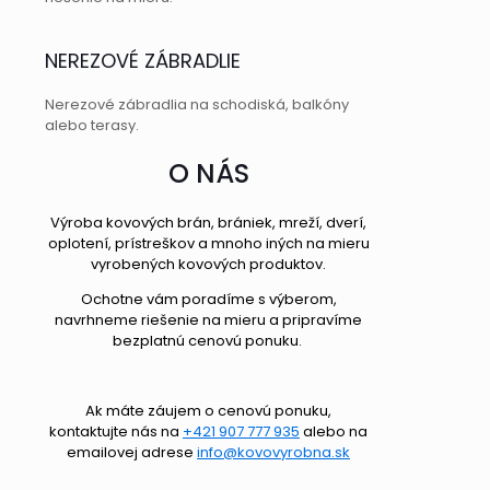
NEREZOVÉ ZÁBRADLIE
Nerezové zábradlia na schodiská, balkóny
alebo terasy.
O NÁS
Výroba kovových brán, brániek, mreží, dverí,
oplotení, prístreškov a mnoho iných na mieru
vyrobených kovových produktov.
Ochotne vám poradíme s výberom,
navrhneme riešenie na mieru a pripravíme
bezplatnú cenovú ponuku.
Ak máte záujem o cenovú ponuku,
kontaktujte nás na
+421 907 777 935
alebo na
emailovej adrese
info@kovovyrobna.sk