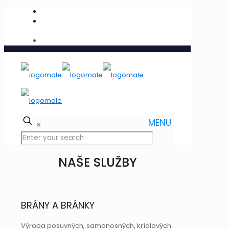
+421 907 777 935
info@kovovyrobna.sk
MENU
✕
NAŠE SLUŽBY
BRÁNY A BRÁNKY
Výroba posuvných, samonosných, krídlových