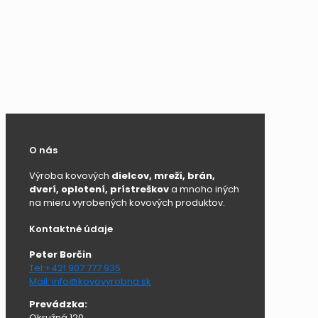
O nás
Výroba kovových
dielcov, mreží, brán,
dverí, oplotení, prístreškov
a mnoho iných
na mieru vyrobených kovových produktov.
Kontaktné údaje
Peter Borčin
Tel:+421 907 777 935
Mail: info@kovovyrobna.sk
Prevádzka:
Okružná 120